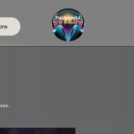
ons
sées.