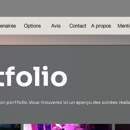
tenaires
Options
Avis
Contact
A propos
Menti
folio
n portfolio. Vous trouverez ici un aperçu des soirées réali